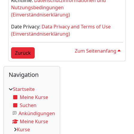
Richtlinie:
Datenschutzinformationen und
Nutzungsbedingungen
(Einverständniserklärung)
Date Privacy:
Data Privacy and Terms of Use
(Einverständniserklärung)
Zum Seitenanfang
Zurück
Blöcke
Ergänzungsblöcke
Navigation überspringen
Navigation
Startseite
Meine Kurse
Suchen
Ankündigungen
Meine Kurse
Kurse