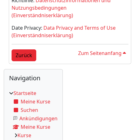
Richtlinie:
Datenschutzinformationen und
Nutzungsbedingungen
(Einverständniserklärung)
Date Privacy:
Data Privacy and Terms of Use
(Einverständniserklärung)
Zum Seitenanfang
Zurück
Blöcke
Ergänzungsblöcke
Navigation überspringen
Navigation
Startseite
Meine Kurse
Suchen
Ankündigungen
Meine Kurse
Kurse