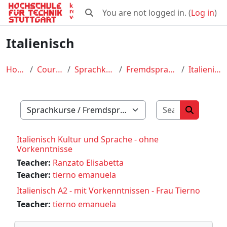
Skip to main content
You are not logged in. (
Log in
)
Toggle search input
Italienisch
Home
Courses
Sprachkurse
Fremdsprachen
Italienisch
Search cour
Course categories
Search co
Italienisch Kultur und Sprache - ohne
Vorkenntnisse
Teacher:
Ranzato Elisabetta
Teacher:
tierno emanuela
Italienisch A2 - mit Vorkenntnissen - Frau Tierno
Teacher:
tierno emanuela
Skip Navigation