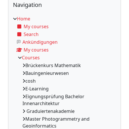
Blocks
Navigation
Home
My courses
Search
Ankündigungen
My courses
Courses
Brückenkurs Mathematik
Bauingenieurwesen
cosh
E-Learning
Eignungsprüfung Bachelor
Innenarchitektur
Graduiertenakademie
Master Photogrammetry and
Geoinformatics