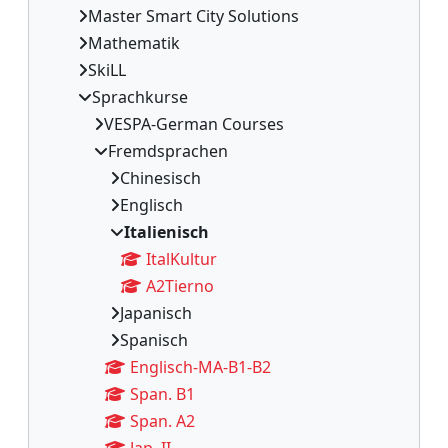
Master Smart City Solutions
Mathematik
SkiLL
Sprachkurse
VESPA-German Courses
Fremdsprachen
Chinesisch
Englisch
Italienisch
ItalKultur
A2Tierno
Japanisch
Spanisch
Englisch-MA-B1-B2
Span. B1
Span. A2
Jap. II