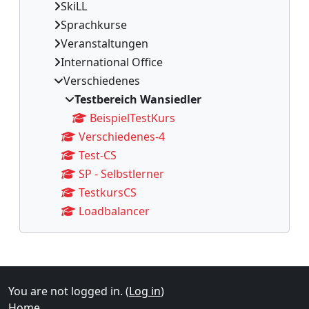
SkiLL
Sprachkurse
Veranstaltungen
International Office
Verschiedenes
Testbereich Wansiedler
BeispielTestKurs
Verschiedenes-4
Test-CS
SP - Selbstlerner
TestkursCS
Loadbalancer
Supplementary blocks
You are not logged in. (
Log in
)
Home