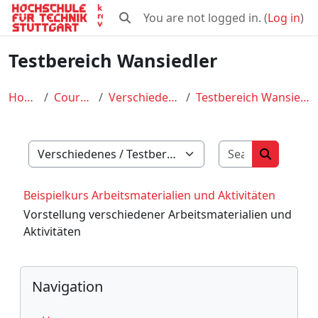
Skip to main content
You are not logged in. (
Log in
)
Toggle search input
Testbereich Wansiedler
Home
Courses
Verschiedenes
Testbereich Wansiedler
Search cour
Course categories
Search co
Beispielkurs Arbeitsmaterialien und Aktivitäten
Vorstellung verschiedener Arbeitsmaterialien und
Aktivitäten
Blocks
Skip Navigation
Navigation