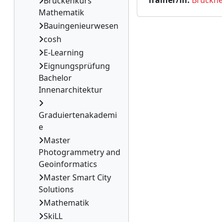
Trainer/in:
Brückne
Brückenkurs
Mathematik
Bauingenieurwesen
cosh
E-Learning
Eignungsprüfung
Bachelor
Innenarchitektur
Graduiertenakademi
e
Master
Photogrammetry and
Geoinformatics
Master Smart City
Solutions
Mathematik
SkiLL