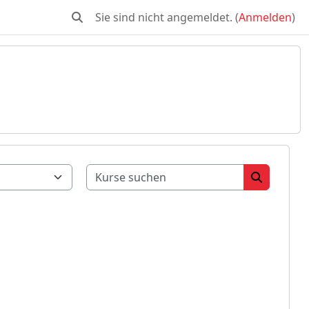
Sie sind nicht angemeldet. (
Anmelden
)
Sucheingabe umschalten
Kurse suche
Kurse su