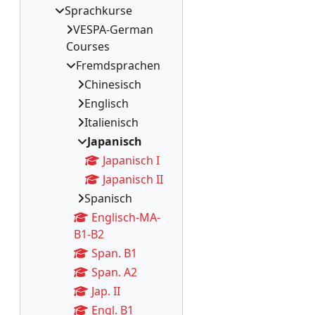
Sprachkurse
VESPA-German
Courses
Fremdsprachen
Chinesisch
Englisch
Italienisch
Japanisch
Japanisch I
Japanisch II
Spanisch
Englisch-MA-
B1-B2
Span. B1
Span. A2
Jap. II
Engl. B1