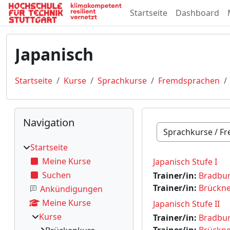
Zum Hauptinhalt
Startseite
Dashboard
Japanisch
Startseite
Kurse
Sprachkurse
Fremdsprachen
Blöcke
Navigation überspringen
Navigation
Kursbereiche
Startseite
Meine Kurse
Japanisch Stufe I
Suchen
Trainer/in:
Bradbur
Trainer/in:
Brückne
Ankündigungen
Meine Kurse
Japanisch Stufe II
Kurse
Trainer/in:
Bradbur