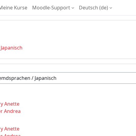
Meine Kurse
Moodle-Support
Deutsch ‎(de)‎
Japanisch
y Anette
r Andrea
y Anette