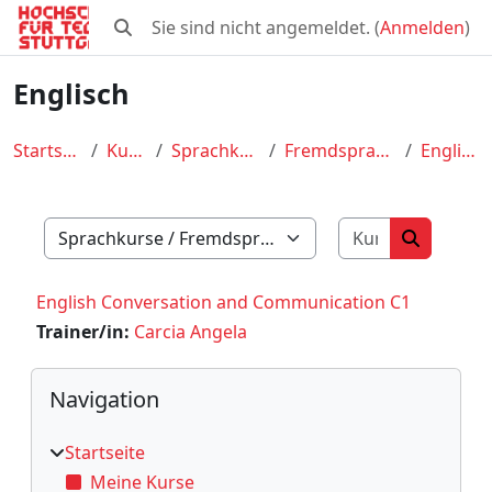
Zum Hauptinhalt
Sie sind nicht angemeldet. (
Anmelden
)
Sucheingabe umschalten
Englisch
Startseite
Kurse
Sprachkurse
Fremdsprachen
Englisch
Kurse such
Kursbereiche
Kurse su
English Conversation and Communication C1
Trainer/in:
Carcia Angela
Blöcke
Navigation überspringen
Navigation
Startseite
Meine Kurse