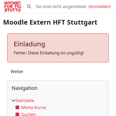
Zum Hauptinhalt
Sie sind nicht angemeldet. (
Anmelden
)
Sucheingabe umschalten
Moodle Extern HFT Stuttgart
Einladung
Fehler: Diese Einladung ist ungültig!
Weiter
Blöcke
Navigation überspringen
Navigation
Startseite
Meine Kurse
Suchen