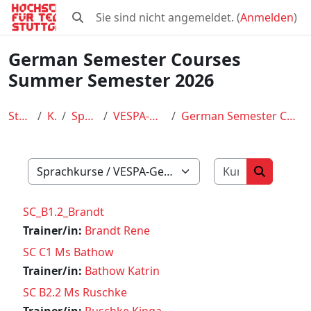
Zum Hauptinhalt
Sie sind nicht angemeldet. (
Anmelden
)
Sucheingabe umschalten
German Semester Courses
Summer Semester 2026
Startseite
Kurse
Sprachkurse
VESPA-German Courses
German Semester Courses Summer Semester 2026
Kurse such
Kursbereiche
Kurse su
SC_B1.2_Brandt
Trainer/in:
Brandt Rene
SC C1 Ms Bathow
Trainer/in:
Bathow Katrin
SC B2.2 Ms Ruschke
Trainer/in:
Ruschke Kinga